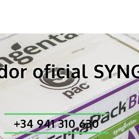
idor oficial SY
+34 941 310 630